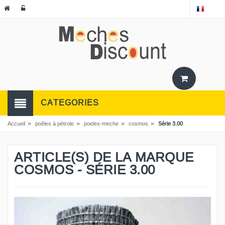
CATEGORIES
»
»
»
»
Accueil
poêles à pétrole
poeles-meche
cosmos
Série 3.00
ARTICLE(S) DE LA MARQUE
COSMOS - SÉRIE 3.00