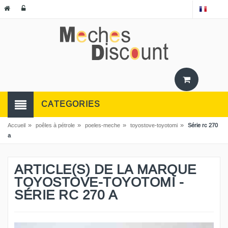
CATEGORIES
»
»
»
»
Accueil
poêles à pétrole
poeles-meche
toyostove-toyotomi
Série rc 270
a
ARTICLE(S) DE LA MARQUE
TOYOSTOVE-TOYOTOMI -
SÉRIE RC 270 A