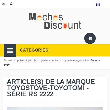
CATEGORIES
»
»
»
»
Accueil
poêles à pétrole
poeles-meche
toyostove-toyotomi
Série rs
2222
ARTICLE(S) DE LA MARQUE
TOYOSTOVE-TOYOTOMI -
SÉRIE RS 2222