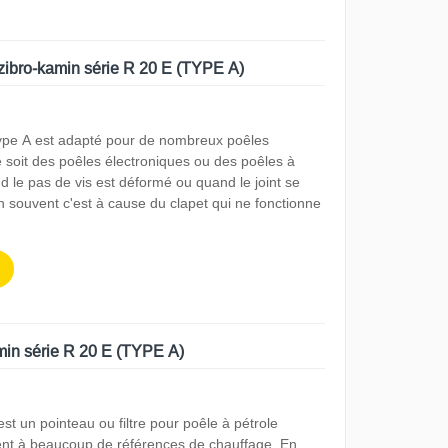
 zibro-kamin série R 20 E (TYPE A)
ype A est adapté pour de nombreux poêles
 soit des poêles électroniques ou des poêles à
le pas de vis est déformé ou quand le joint se
n souvent c'est à cause du clapet qui ne fonctionne
amin série R 20 E (TYPE A)
 est un pointeau ou filtre pour poêle à pétrole
ient à beaucoup de références de chauffage. En