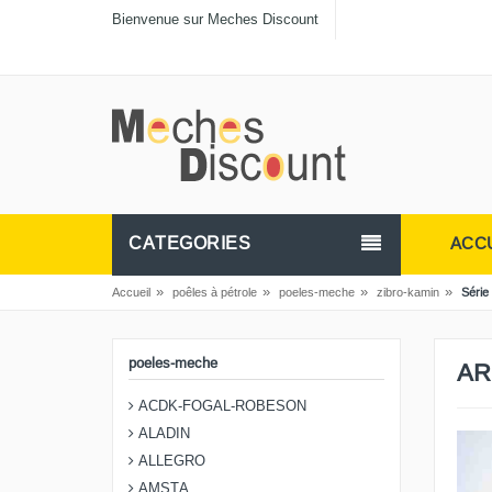
Bienvenue sur Meches Discount
CATEGORIES
ACC
»
»
»
»
Accueil
poêles à pétrole
poeles-meche
zibro-kamin
Série 
poeles-meche
AR
ACDK-FOGAL-ROBESON
ALADIN
ALLEGRO
AMSTA