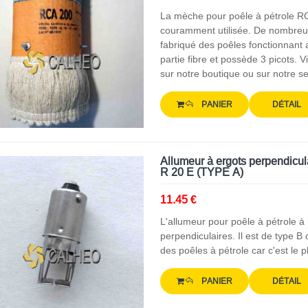
La mèche pour poêle à pétrole R
couramment utilisée. De nombreus
fabriqué des poêles fonctionnant 
partie fibre et possède 3 picots.
sur notre boutique ou sur notre s
PANIER
DÉTAIL
Allumeur à ergots perpendicul
R 20 E (TYPE A)
11.45 €
L'allumeur pour poêle à pétrole à
perpendiculaires. Il est de type B
des poêles à pétrole car c'est le p
PANIER
DÉTAIL