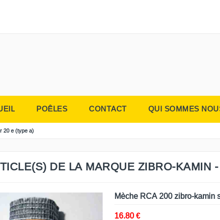
UEIL
POÊLES
CONTACT
QUI SOMMES NOU
r 20 e (type a)
TICLE(S) DE LA MARQUE ZIBRO-KAMIN - 
Mèche RCA 200 zibro-kamin s
16.80 €