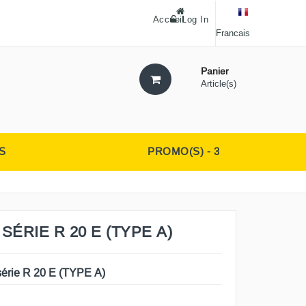
Accueil
Log In
Francais
Panier
Article(s)
S
PROMO(S) - 3
SÉRIE R 20 E (TYPE A)
érie R 20 E (TYPE A)