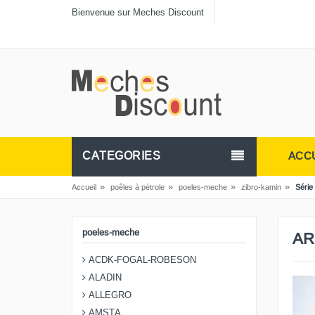
Bienvenue sur Meches Discount
CATEGORIES
ACC
»
»
»
»
Accueil
poêles à pétrole
poeles-meche
zibro-kamin
Série 
poeles-meche
AR
ACDK-FOGAL-ROBESON
ALADIN
ALLEGRO
AMSTA