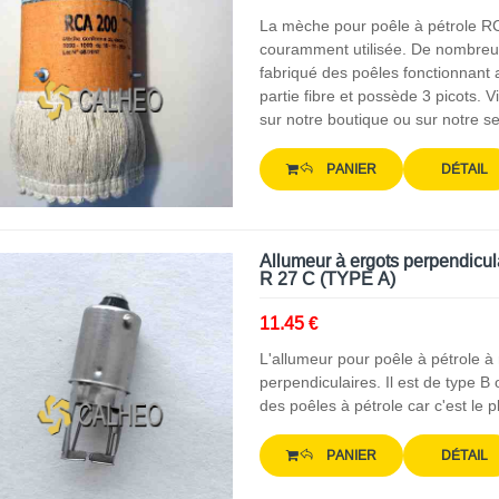
La mèche pour poêle à pétrole R
couramment utilisée. De nombreus
fabriqué des poêles fonctionnant 
partie fibre et possède 3 picots.
sur notre boutique ou sur notre s
PANIER
DÉTAIL
Allumeur à ergots perpendicul
R 27 C (TYPE A)
11.45 €
L'allumeur pour poêle à pétrole à
perpendiculaires. Il est de type B
des poêles à pétrole car c'est le p
PANIER
DÉTAIL