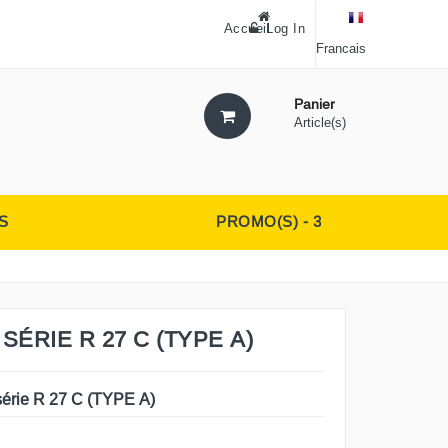
Accueil
Log In
Francais
Panier
Article(s)
S
PROMO(S) - 3
SÉRIE R 27 C (TYPE A)
érie R 27 C (TYPE A)