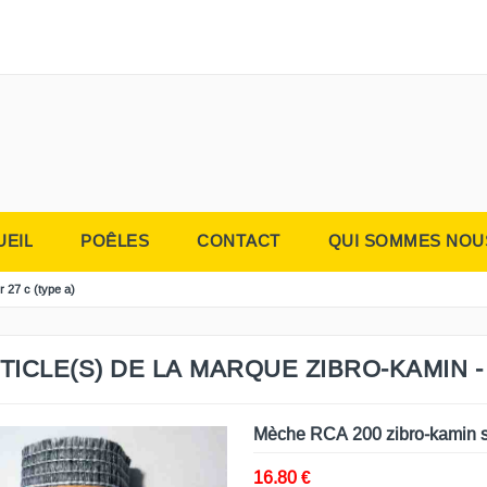
UEIL
POÊLES
CONTACT
QUI SOMMES NOU
r 27 c (type a)
TICLE(S) DE LA MARQUE ZIBRO-KAMIN - 
Mèche RCA 200 zibro-kamin s
16.80 €